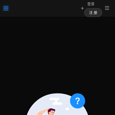
登录
注 册